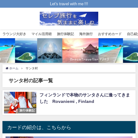
Let's travel with me !!!
ラウンジ大好き
マイル活用術
旅行体験記
海外旅行
おすすめカード
自己紹
ホーム
サンタ村
サンタ村の記事一覧
フィンランドで本物のサンタさんに逢ってきま
した Rovaniemi , Finland
旅行体験記
カードの紹介は、こちらから