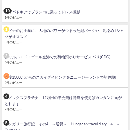
カッパドキアでブランコに乗ってドレス撮影
1件のビュー
セドナのお土産に、大地のパワーがつまった泥パックや、泥染めTシャ
ツがオススメ
5件のビュー
シャルル・ド・ゴール空港での荷物預かりサービス パリ(CDG)
4件のビュー
高度15000ftからのスカイダイビングをニュージーランドで初体験!!
2件のビュー
アメックスプラチナ 14万円の年会費は特典を使えばカンタンに元が
とれます
2件のビュー
ハンガリー旅行記 その4 ～通貨～ Hungarian travel diary 4 ～