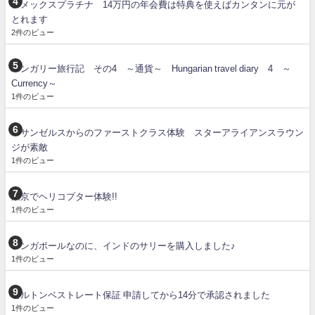
アメックスプラチナ 14万円の年会費は特典を使えばカンタンに元が
とれます
2件のビュー
ハンガリー旅行記 その4 ～通貨～ Hungarian travel diary 4 ～
Currency～
1件のビュー
ロサンゼルスからのファーストクラス体験 スターアライアンスラウン
ジが素敵
1件のビュー
東京でヘリコプター体験!!
1件のビュー
シンガポールなのに、インドのサリーを購入しました♪
1件のビュー
ヒルトンベストレート保証 申請してから14分で承認されました
1件のビュー