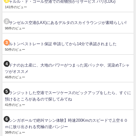
シャルル・ド・ゴール空港での荷物預かりサービス パリ(CDG)
141件のビュー
ロサンゼルス空港(LAX)にあるデルタのスカイラウンジが素晴らしい!
98件のビュー
ヒルトンベストレート保証 申請してから14分で承認されました
50件のビュー
セドナのお土産に、大地のパワーがつまった泥パックや、泥染めTシャ
ツがオススメ
46件のビュー
トランジットした空港でスーツケースのピックアップをしたら、すぐに
預けるところがあるので探してみてね
41件のビュー
【シンガポールで絶叫マシン体験】時速200Kmのスピードで上空６０
ｍに放り出される究極の逆バンジー
38件のビュー