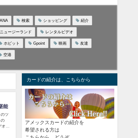
ANA
検索
ショッピング
紹介
ニュージーランド
レンタルビデオ
ホビット
Gpoint
映画
友達
空港
カードの紹介は、こちらから
堪能
ドのツ
るの
アメックスカードの紹介を
デオ屋
希望される方は
こちらから、どうぞ