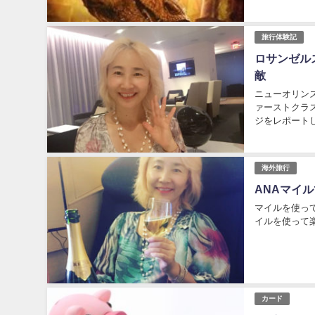
旅行体験記
ロサンゼル
敵
ニューオリン
ァーストクラ
ジをレポートし
同じ時間に空港
海外旅行
ANAマイ
マイルを使っ
イルを使って楽
カード