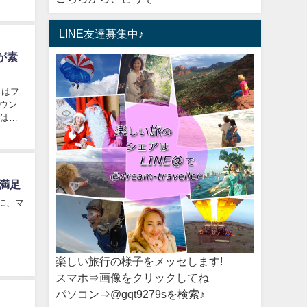
LINE友達募集中♪
が素
らはフ
ウン
では、
満足
に、マ
楽しい旅行の様子をメッセします!
スマホ⇒画像をクリックしてね
パソコン⇒@gqt9279sを検索♪