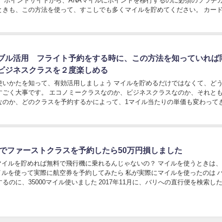
。 ポイントサイトから、ANAマイルにポイントを移行するのに必須のソラチ
ときも、この方法を使って、すこしでも多くマイルを貯めてください。 カー
ポイントサイト経由で作成するとマイルが貯ま...
ブル活用 フライト予約をする時に、この方法を知っていれば
ビジネスクラスを２度楽しめる
使いかたを知って、有効活用しましょう マイルを貯めるだけではなくて、ど
すごく大事です。 エコノミークラスなのか、ビジネスクラスなのか、それと
なのか、どのクラスを予約するかによって、1マイル当たりの単価も変わって
カンボジアとマレーシアのフライトチケットをセ...
ルでファーストクラスを予約したら50万円損しました
 マイルを貯めれば無料で飛行機に乗れるんじゃないの？ マイルを使うときは
るのに、35000マイル使いました 2017年11月に、バリへの直行便を検索し
していて、バリに行...