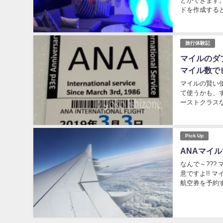
とができます
ドを作成する
成する時にも、
旅行体験記
マイルのダ
マイル数で
マイルの賢い
て使うかも、
ーストクラス
す。 今回は、
Pick Up
ANAマイ
なんで～???
意ですよ!! マイルを使って実際に航空券を予約してみたら 私が実際にマイルを使ったのは バリの
航空券を予約す
20万円以上も