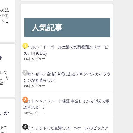
る方法
ーの間
ように
人気記事
シャルル・ド・ゴール空港での荷物預かりサービ
ス パリ(CDG)
ト
143件のビュー
いて
ロサンゼルス空港(LAX)にあるデルタのスカイラウ
。 リ
ンジが素晴らしい!
多い
105件のビュー
ヒルトンベストレート保証 申請してから14分で承
認されました
、か
48件のビュー
るこ
トランジットした空港でスーツケースのピックア