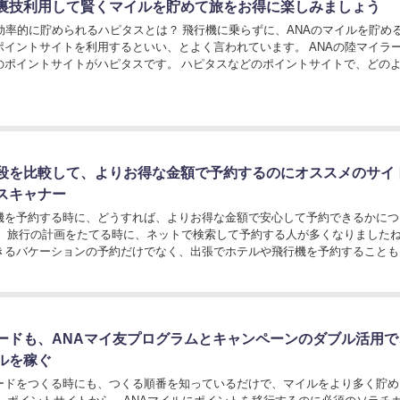
裏技利用して賢くマイルを貯めて旅をお得に楽しみましょう
を効率的に貯められるハピタスとは？ 飛行機に乗らずに、ANAのマイルを貯め
ポイントサイトを利用するといい、とよく言われています。 ANAの陸マイラ
のポイントサイトがハピタスです。 ハピタスなどのポイントサイトで、どの
ていくのか、ひとつずつ解説していきた...
段を比較して、よりお得な金額で予約するのにオススメのサイ
スキャナー
機を予約する時に、どうすれば、よりお得な金額で安心して予約できるかにつ
。 旅行の計画をたてる時に、ネットで検索して予約する人が多くなりましたね
きるバケーションの予約だけでなく、出張でホテルや飛行機を予約することも
ょうか。 ふだん飛行機の予約をするときに、最...
ードも、ANAマイ友プログラムとキャンペーンのダブル活用で
ルを稼ぐ
ードをつくる時にも、つくる順番を知っているだけで、マイルをより多く貯め