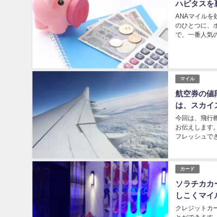
ハピタスを
ANAマイル
のひとつに、
で、一番人気
ポイントを貯め
マイル
航空券の値
は、スカイ
今回は、飛行
お伝えします
フレッシュで
のではないでし
カード
ソラチカカ
しこくマイ
クレジットカ