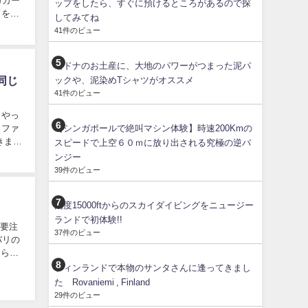
カカー
ップをしたら、すぐに預けるところがあるので探
ドを作
してみてね
41件のビュー
セドナのお土産に、大地のパワーがつまった泥パ
同じ
ックや、泥染めTシャツがオススメ
41件のビュー
うやっ
もファ
【シンガポールで絶叫マシン体験】時速200Kmの
きま
スピードで上空６０ｍに放り出される究極の逆バ
ンジー
39件のビュー
高度15000ftからのスカイダイビングをニュージー
ランドで初体験!!
、要注
37件のビュー
たら、
フィンランドで本物のサンタさんに逢ってきまし
た Rovaniemi , Finland
29件のビュー