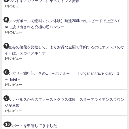
カッパドキアでブランコに乗ってドレス撮影
1件のビュー
【シンガポールで絶叫マシン体験】時速200Kmのスピードで上空６０
ｍに放り出される究極の逆バンジー
1件のビュー
航空券の値段を比較して、よりお得な金額で予約するのにオススメのサ
イトは、スカイスキャナー
1件のビュー
ハンガリー旅行記 その1 ～ホテル～ Hungarian travel diary 1
～Hotel～
1件のビュー
ロサンゼルスからのファーストクラス体験 スターアライアンスラウン
ジが素敵
1件のビュー
パスポートを申請してきました