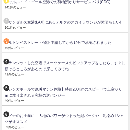
シャルル・ド・ゴール空港での荷物預かりサービス パリ(CDG)
141件のビュー
ロサンゼルス空港(LAX)にあるデルタのスカイラウンジが素晴らしい!
101件のビュー
ヒルトンベストレート保証 申請してから14分で承認されました
49件のビュー
トランジットした空港でスーツケースのピックアップをしたら、すぐに
預けるところがあるので探してみてね
41件のビュー
【シンガポールで絶叫マシン体験】時速200Kmのスピードで上空６０
ｍに放り出される究極の逆バンジー
40件のビュー
セドナのお土産に、大地のパワーがつまった泥パックや、泥染めTシャ
ツがオススメ
39件のビュー