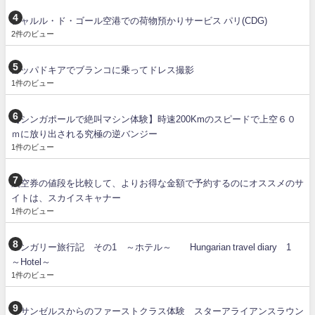
シャルル・ド・ゴール空港での荷物預かりサービス パリ(CDG)
2件のビュー
カッパドキアでブランコに乗ってドレス撮影
1件のビュー
【シンガポールで絶叫マシン体験】時速200Kmのスピードで上空６０
ｍに放り出される究極の逆バンジー
1件のビュー
航空券の値段を比較して、よりお得な金額で予約するのにオススメのサ
イトは、スカイスキャナー
1件のビュー
ハンガリー旅行記 その1 ～ホテル～ Hungarian travel diary 1
～Hotel～
1件のビュー
ロサンゼルスからのファーストクラス体験 スターアライアンスラウン