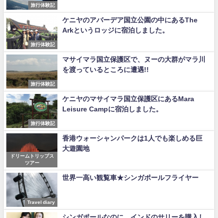
旅行体験記
ケニヤのアバーデア国立公園の中にあるThe
Arkというロッジに宿泊しました。
旅行体験記
マサイマラ国立保護区で、ヌーの大群がマラ川
を渡っているところに遭遇!!
旅行体験記
ケニヤのマサイマラ国立保護区にあるMara
Leisure Campに宿泊しました。
旅行体験記
香港ウォーシャンパークは1人でも楽しめる巨
大遊園地
ドリームトリップス
ツアー
世界一高い観覧車★シンガポールフライヤー
Travel diary
シンガポールなのに、インドのサリーを購入し